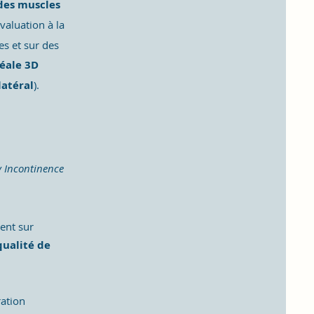
des muscles
valuation à la
es et sur des
éale 3D
latéral
).
y Incontinence
ment sur
qualité de
ration