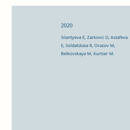
2020
Silantyeva E, Zarkovic D, Astafeva
E, Soldatskaia R, Orazov M,
Belkovskaya M, Kurtser M.