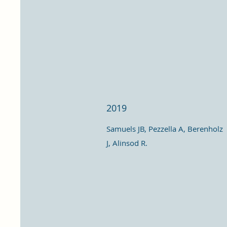
2019
Samuels JB, Pezzella A, Berenholz
J, Alinsod R.