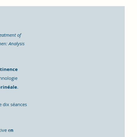
reatment of
en: Analysis
ntinence
chnologie
érinéale
.
e dix séances
tive e
n