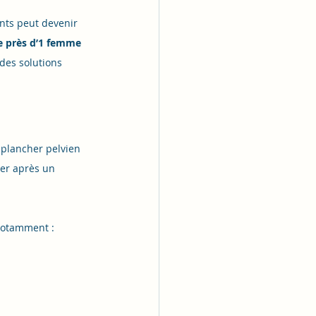
nts peut devenir 
e près d’1 femme 
des solutions 
 plancher pelvien 
ier après un 
 notamment :