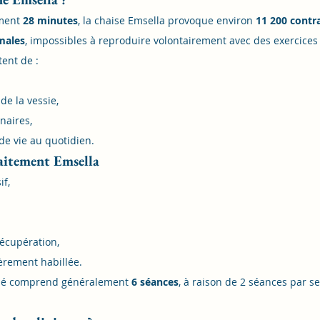
ment 
28 minutes
, la chaise Emsella provoque environ 
11 200 contr
males
, impossibles à reproduire volontairement avec des exercices
ent de :
de la vessie,
inaires,
 de vie au quotidien.
aitement Emsella
if,
écupération,
èrement habillée.
dé comprend généralement 
6 séances
, à raison de 2 séances par 