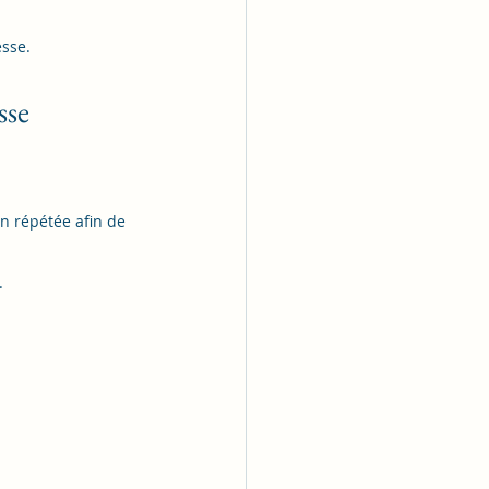
esse.
sse
n répétée afin de 
.