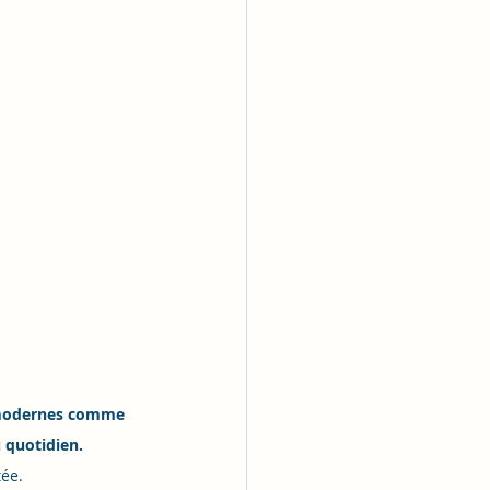
s modernes comme 
u quotidien.
tée.