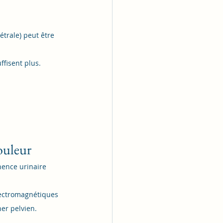
trale) peut être 
ffisent plus.
ouleur
nence urinaire 
lectromagnétiques 
er pelvien.