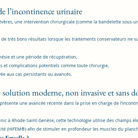
de l’incontinence urinaire
évères, une intervention chirurgicale (comme la bandelette sous-uré
r de très bons résultats lorsque les traitements conservateurs ne su
hésie et une période de récupération,
s et complications potentiels comme toute chirurgie,
ée aux cas persistants ou avancés.
e solution moderne, non invasive et sans d
eprésente une avancée récente dans la prise en charge de l’inconti
inic à Rhode-Saint-Genèse, cette technologie utilise des champs é
sité (HIFEM®) afin de stimuler en profondeur les muscles du planch
e Emsella ?