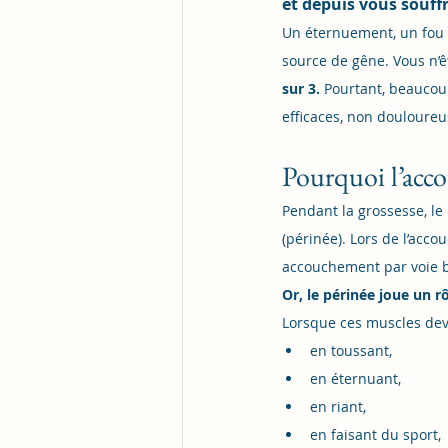
et depuis vous souffr
Un éternuement, un fou r
source de gêne. Vous n’êt
sur 3. 
Pourtant, beaucoup
efficaces, non douloureu
Pourquoi l’accou
Pendant la grossesse, le
(périnée). Lors de l’acco
accouchement par voie b
Or, le périnée joue un rô
Lorsque ces muscles devi
en toussant,
en éternuant,
en riant,
en faisant du sport,